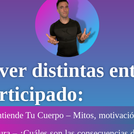
er distintas ent
rticipado:
Entiende Tu Cuerpo – Mitos, motivaci
ra – ¿Cuáles son las consecuencias d