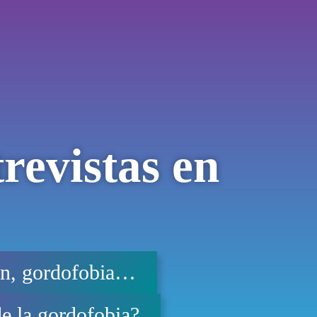
revistas en
ón, gordofobia…
e la gordofobia?