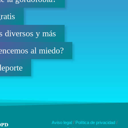
ratis
os diversos y más
vencemos al miedo?
deporte
Aviso legal
/
Política de privacidad
/