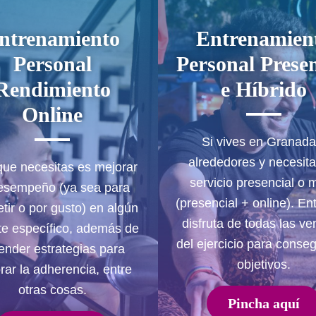
ntrenamiento
Entrenamien
Personal
Personal Presen
Rendimiento
e Híbrido
Online
Si vives en Granada
alrededores y necesit
 que necesitas es mejorar
servicio presencial o 
esempeño (ya sea para
(presencial + online). En
tir o por gusto) en algún
disfruta de todas las ve
te específico, además de
del ejercicio para conseg
ender estrategias para
objetivos.
rar la adherencia, entre
otras cosas.
Pincha aquí