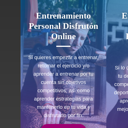
Entrenamiento
E
Personal Disfrutón
Online
Si quieres empezar a entrenar,
retomar el ejercicio y/o
Si lo
aprender a entrenar por tu
tu d
cuenta sin objetivos
compe
competitivos, así como
depor
aprender estrategias para
apr
mantenerlo en tu vida y
mejo
disfrutarlo por fin.