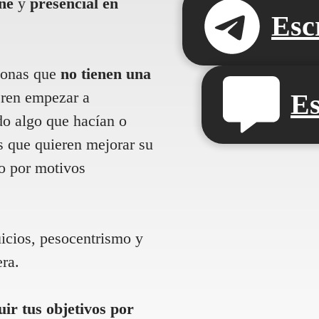
ne
y
presencial en
Esc
rsonas que
no tienen una
ren empezar a
Es
do algo que hacían o
 que quieren mejorar su
 o por motivos
uicios, pesocentrismo y
era.
ir tus objetivos por