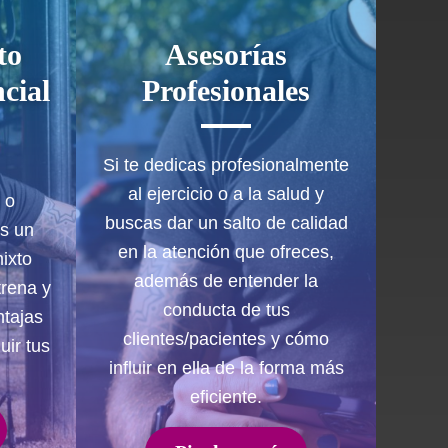
to
Asesorías
cial
Profesionales
Si te dedicas profesionalmente
al ejercicio o a la salud y
 o
buscas dar un salto de calidad
as un
en la atención que ofreces,
mixto
además de entender la
trena y
conducta de tus
ntajas
clientes/pacientes y cómo
uir tus
influir en ella de la forma más
eficiente.