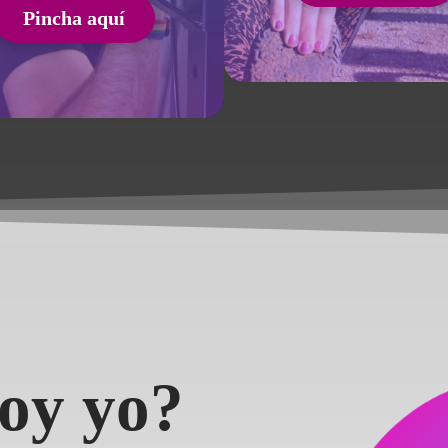
Pincha aquí
oy yo?